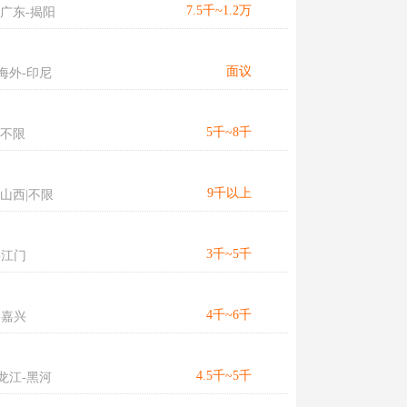
7.5千~1.2万
广东-揭阳
面议
海外-印尼
5千~8千
不限
9千以上
山西|不限
3千~5千
-江门
4千~6千
-嘉兴
4.5千~5千
龙江-黑河