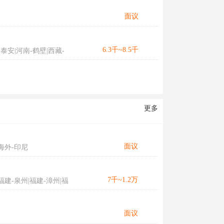
面议
6.3千~8.5千
泰安|河南-鹤壁|西藏-
更多
面议
海外-印尼
7千~1.2万
福建-泉州|福建-漳州|福
面议