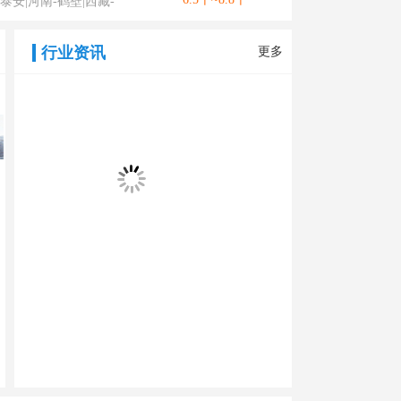
泰安|河南-鹤壁|西藏-
行业资讯
更多