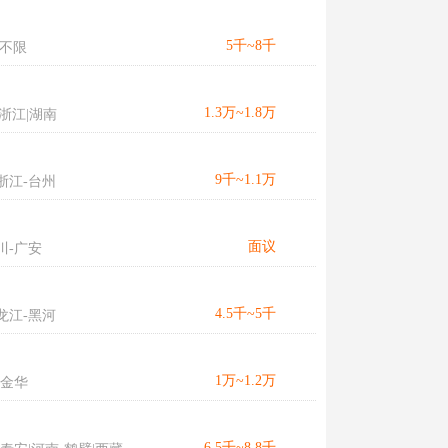
5千~8千
不限
1.3万~1.8万
浙江|湖南
9千~1.1万
浙江-台州
面议
川-广安
4.5千~5千
龙江-黑河
1万~1.2万
-金华
6.5千~8.8千