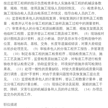
按总监理工程师的指示负责检查承包人实施各项工程的机械设备数
量、规格、性能、使用及施工现场人员组织情况。 （5）检查承包人
施工现场自检人员及自检系统工作情况，指导自检人员的工作。
（6）监督检查承包人的地面线复测，审核复测的计算资料及工程数
量 ，检查并认可各分项工程的施工放样及施工过程中的测量资料。
（7）审查承包人的分项工程原始断面图、施工图、模板支架图及其
他临时工程图，监督并签认工程竣工图及竣工资料。 （8）现场核对
设计图纸及设计资料，改正小桥涵、防护及排水等小型构造物中的
位置、基地标高、基线、交角、长度等遗漏或错误，对重大差错提
出初步处理意见。 （9）审核承包人的分项工程开工报告，并签署意
见。 （10）制定各项工程的施工检查程序，现场检查施工方法、施
工工艺及施工环节，监督检查原始施工记录，对每道工序进行检查
验收并签认检查记录，协助监督安全、环境保护措施并填写检测结
果表。 （11）处理一般性的质量缺陷，对较大质量缺陷或质量问题
进行调查，提供*手资料；对由于质量问题暂停及恢复施工提出意
见。 （12）监督检查承包人的计量资料，签认工程数量计量单，建
立分项工程的计量台帐。 （13）现场记录涉及延期、索赔的施工干
扰、障碍、灾害引起的机械设备和人员的停止情况。 （14）办理总
监交办的其他工作。
职位描述