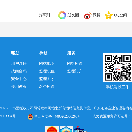
分享到：
朋友圈
微博
QQ空间
帮助
导航
服务
用户注册
网站地图
网络招聘
找回密码
监理职位
监理门户
安全中心
监理人才
使用教程
名企招聘
手机端找工作
299.com)
书面授权，不得转载本网站之所有招聘信息及作品。广东汇淼企业管理咨询有限公
9053334号
人力资源服务许可证号：（粤
粤公网安备 44090202000208号