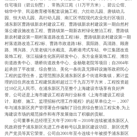
住宅项目（碧云别墅）、常熟滨江苑（11万平方米）、碧云公馆、
锦华中学、民远教育楼等配套设施工程、六灶幼儿园、唐镇幼儿
园、恒大幼儿园、高行幼儿园、南汇区书院现代农业先行区项目、
浦东新区曹路镇新农村建设工程、曹路镇新农村建设第一期自然村
落公建设施改造工程、曹路镇第一期新农村绿化整治工程、曹路镇
新农村建设第一期村落道路改造工程1标、曹路镇新农村建设第一期
村落道路改造工程2标、曹路市政道路1标、晨阳路、高清路、顾唐
路、博兴路、六里老镇污水截流、高桥港湾式车站、申江集团改造
装饰工程、张江福缘生化医药研发中心、东方金座装饰工程、潍坊
街道政务中心、塘桥街道政务中心、金杨敬老院等项目；自2004年
起承担了平改坡、综合整治、美化一条街及无障碍设施等政府民心
工程的监理任务，监理范围涉及浦东新区多个街道和集镇，累计监
理的旧住房改造工程建筑面积超过三千九百万平方米，工程投资超
过10亿元人民币。在浦东新区乃至整个上海建设市场享有良好声
誉。公司还是上海市建设工程咨询行业标准《上海市建设工程设
计、勘察、施工、监理招标代理工作规程》的起草单位之一，2007
年与浦东新区房产管理署合作编制了旧住房综合整治工程实务,为上
海建设市场的规范操作和有序发展做出了积极的贡献。
公司董事长总经理王大年于2001年～2010年连续被浦东新区人
民政府授予浦东新区先进工作者称号以及新区建设功臣、新区优秀
共产党员等其它荣誉。公司自2001年至今连续十年被授予浦东新区