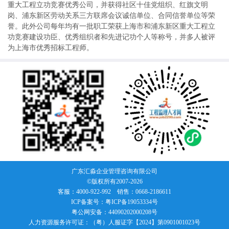
重大工程立功竞赛优秀公司，并获得社区十佳党组织、红旗文明
岗、浦东新区劳动关系三方联席会议诚信单位、合同信誉单位等荣
誉。此外公司每年均有一批职工荣获上海市和浦东新区重大工程立
功竞赛建设功臣、优秀组织者和先进记功个人等称号，并多人被评
为上海市优秀招标工程师。
广东汇淼企业管理咨询有限公司
©版权所有2007-
2026
客服：4000-922-992 销售：0668-2186611
ICP备案号：粤ICP备19053334号
粤公网安备：44090202000208号
人力资源服务许可证：（粤）人服证字【2024】第0901001023号