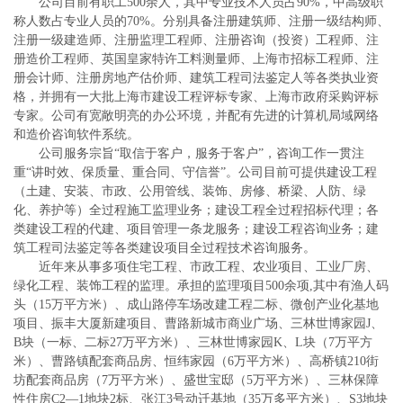
公司目前有职工500余人，其中专业技术人员占90%，中高级职
称人数占专业人员的70%。分别具备注册建筑师、注册一级结构师、
注册一级建造师、注册监理工程师、注册咨询（投资）工程师、注
册造价工程师、英国皇家特许工料测量师、上海市招标工程师、注
册会计师、注册房地产估价师、建筑工程司法鉴定人等各类执业资
格，并拥有一大批上海市建设工程评标专家、上海市政府采购评标
专家。公司有宽敞明亮的办公环境，并配有先进的计算机局域网络
和造价咨询软件系统。
公司服务宗旨“取信于客户，服务于客户”，咨询工作一贯注
重“讲时效、保质量、重合同、守信誉”。公司目前可提供建设工程
（土建、安装、市政、公用管线、装饰、房修、桥梁、人防、绿
化、养护等）全过程施工监理业务；建设工程全过程招标代理；各
类建设工程的代建、项目管理一条龙服务；建设工程咨询业务；建
筑工程司法鉴定等各类建设项目全过程技术咨询服务。
近年来从事多项住宅工程、市政工程、农业项目、工业厂房、
绿化工程、装饰工程的监理。承担的监理项目500余项,其中有渔人码
头（15万平方米）、成山路停车场改建工程二标、微创产业化基地
项目、振丰大厦新建项目、曹路新城市商业广场、三林世博家园J、
B块（一标、二标27万平方米）、三林世博家园K、L块（7万平方
米）、曹路镇配套商品房、恒纬家园（6万平方米）、高桥镇210街
坊配套商品房（7万平方米）、盛世宝邸（5万平方米）、三林保障
性住房C2—1地块2标、张江3号动迁基地（35万多平方米）、S3地块