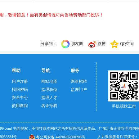
用，敬请留意！如有类似情况可向当地劳动部门投诉！
分享到：
朋友圈
微博
QQ空间
帮助
导航
服务
用户注册
网站地图
网络招聘
找回密码
监理职位
监理门户
安全中心
监理人才
使用教程
名企招聘
手机端找工作
299.com)
书面授权，不得转载本网站之所有招聘信息及作品。广东汇淼企业管理咨询有限公
9053334号
人力资源服务许可证号：（粤
粤公网安备 44090202000208号