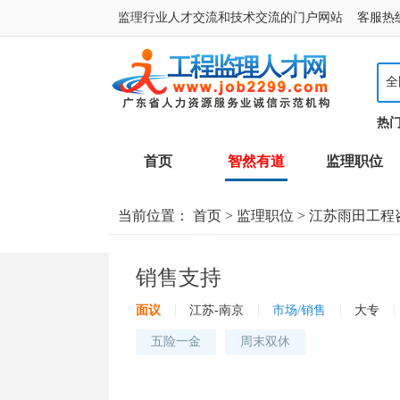
监理行业人才交流和技术交流的门户网站 客服热线：400
全
热
首页
智然有道
监理职位
当前位置：
首页
>
监理职位
>
江苏雨田工程
销售支持
|
|
|
|
面议
江苏-南京
市场/销售
大专
五险一金
周末双休