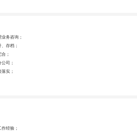
理业务咨询；
计、存档；
配合；
分公司；
接落实；
工作经验；