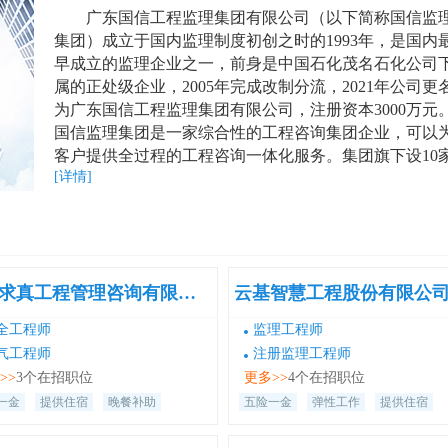
广东国信工程监理集团有限公司（以下简称国信监
集团）成立于国内监理制度初创之时的1993年，是国内
早成立的监理企业之一，前身是中国石化茂名石化公司
属的正处级企业，2005年完成改制分流，2021年公司更
为广东国信工程监理集团有限公司，注册资本3000万元
国信监理集团是一家综合性的工程咨询集团企业，可以
客户提供全过程的工程咨询一体化服务。集团旗下设10
[详情]
全资子公司，全过程工程咨询服务体系覆盖项目前期、
施、运营等阶段，服务内容包括工程代建、工程监理、
目管理、造价咨询、环境影响评价、环境检测、环保工
程、环保管家、招标代理、工程审计、生产运营管理、
力资源服务、数字化工程咨询服务、石油炼化工业互联
浙江求真工程管理咨询有限公司
标识解析二级节点服务等，可实现项目全过程的投资、
度和质量目标的规划及管理，为客户提供建设项目全生
全工程师
监理工程师
周期的系统解决方案。 国信监理集团高度重视全资质建
气工程师
注册监理工程师
设。集团是全国首批、广东省首家取得工程监理综合资
>>
3个在招职位
更多>>
4个在招职位
的企业，同时还拥有水运工程监理甲级资质、环境监理
一金
提供住宿
晚餐补助
五险一金
弹性工作
提供住宿
级资质、造价咨询甲级资质（工程造价咨询信用AAA
级）、环境影响评价甲级资质、检验检测机构资质