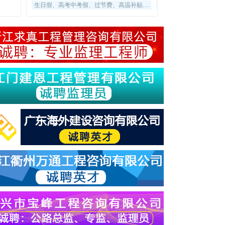
生日假、高考中考假、过节费、高温补贴等
五险一金
提供住宿
协
东
副
东
会
程
官
布
投