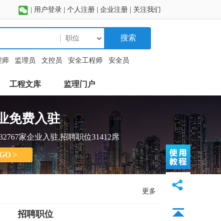
|
用户登录
|
个人注册
|
企业注册
|
关注我们
搜索
程师
监理员
文控员
安全工程师
安全员
工程文库
监理门户
业免费入驻
32767家企业入驻,招聘职位31412席
GO >
更多
招聘职位