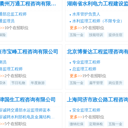
（CMA认证资质）、公路工程监理乙级资质、水利工程
浙江衢州万通工程咨询有限公司
监理乙级资质、工程咨询乙级资信、广东省人民防空工
通部总监工程师
水库管护负责人
建设监理丙级资质、工程建设招标代理资信评价AAA
通监理员
水利监理工程师（不限专业）
级、工程建设项目审计资质、互联网域名服务许可证、
>>
10个在招职位
信网络安全服务能力评定资质、广东省环保技术咨询服
更多>>
3个在招职位
能力甲级、建筑施工安全生产许可证、建筑业企业三级
保险
五险一金
技能培训
提供住宿
包资质、人力资源服务许可证等资质。 30多年来，国信
监理集团紧跟党和国家新时代新征程步伐，艰苦创业，
兴市宝峰工程咨询有限公司
砺前行，出色地完成了1000多项、总投资达3000多亿元
各类工程建设项目，在国家石化、电力、交通、能源、
测员
专业监理工程师
政等重要领域及地方基础设施建设方面取得了令人瞩目
路监理工程师
总监理工程师
业绩及荣誉，包括IPMA国际项目卓越管理奖特大型项目
>>
2个在招职位
更多>>
19个在招职位
银奖、国家优质工程金奖、国家优质工程奖、鲁班奖、
双休
节日礼物
年度旅游
五险一金
扁平管理
岗位晋升
工建设工程5A级优质精品工程、交通部水运工程质量奖
等。凭借卓越的服务和杰出的贡献，国信监理集团得到
津国生工程咨询有限公司
国家政府部门、社会各界的良好评价，荣获中国建设监
创新发展20年工程监理先进企业、中共广东省委宣传部
薪诚聘交通部水运监理师蓝本
安全监理工程师
广东省发展改革委授予的首届广东省“诚信之星”、茂名
诚聘水利部机电及金属结构设备制造监理工程师
更多>>
1个在招职位
市“两新”组织先进基层党组织、茂名市民营企业纳税大
>>
5个在招职位
缴纳社保
定期体检
五险一金
户、光彩事业先进单位、抗击疫情复工复产优秀监理企