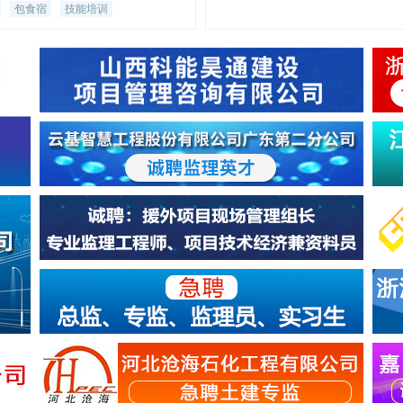
包食宿
技能培训
等荣誉。 国信监理集团在行业内具有较大的影响力。集
团是国家高新技术企业、全国石化工程建设监理服务中
心，是广东省对俄贸易促进会会长单位、中国建设监理
会会员单位、中国建设监理协会化工监理分会副会长单
位、中国建筑业协会石化建设分会副主任委员单位、广
省建设监理协会副会长单位，广东省环境保护产业协会
会长单位，广东省石油和化学工业协会副会长单位，广
省个体劳动者私营企业协会副会长单位、广东省水利学
常务理事单位、茂名市信用协会会长单位。 国信监理集
团坚持信息化、数字化、专业化、差异化、规模化的“五
化”发展理念，始终以客户为中心，为客户提供高质量服
务，始终以创新作为*动力，加快发展新质生产力，通过
大数据技术、BIM技术、AI技术应用，持续探索智慧工
咨询服务的新模式，全力打造数字化工程咨询企业。 广
东国信工程监理集团有限公司仅在智联招聘网站、企业
网、化工英才网、中国工程监理人才和茂名招聘网上发
相关岗位信息，其他网站请多次核实沟通后再进行简历
递。