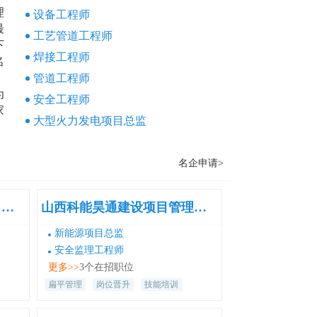
理
设备工程师
最
工艺管道工程师
下
焊接工程师
名
。
管道工程师
为
安全工程师
家
大型火力发电项目总监
实
大型水利水电项目总监
项
名企申请>
人
网
云基智慧工程股份有限公司广东第二分公司
山西科能昊通建设项目管理咨询有限公司
进
命
新能源项目总监
安全监理工程师
质
更多>>
3个在招职位
甲
扁平管理
岗位晋升
技能培训