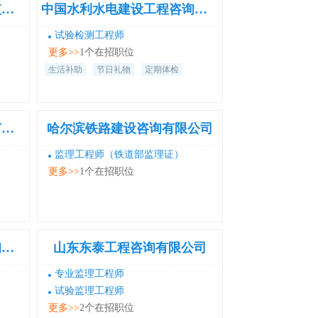
湖南省水利电力工程建设监理咨询有限公司
中国水利水电建设工程咨询中南有限公司
程
试验检测工程师
更多>>
1个在招职位
通
务
生活补助
节日礼物
定期体检
承
砥
北京博誉达工程监理咨询有限公司
哈尔滨铁路建设咨询有限公司
的
市
监理工程师（铁道部监理证）
的
更多>>
1个在招职位
化
了
上海同济市政公路工程咨询有限公司
山东东泰工程咨询有限公司
理
和
专业监理工程师
试验监理工程师
更多>>
2个在招职位
业