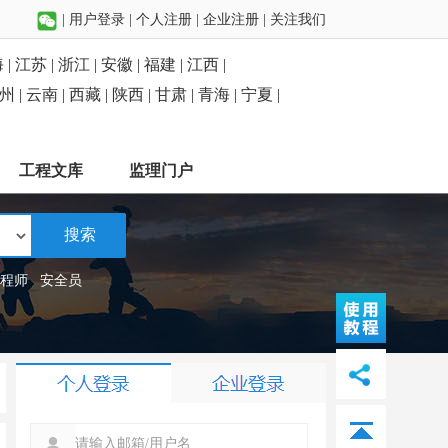
|
用户登录
|
个人注册
|
企业注册
|
关注我们
 |
江苏 |
浙江 |
安徽 |
福建 |
江西 |
州 |
云南 |
西藏 |
陕西 |
甘肃 |
青海 |
宁夏 |
工程文库
监理门户
搜索
程师
安全员