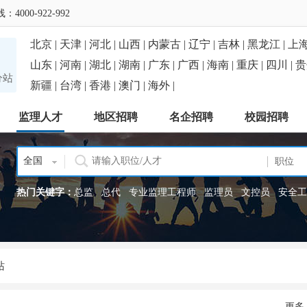
0-922-992
北京 |
天津 |
河北 |
山西 |
内蒙古 |
辽宁 |
吉林 |
黑龙江 |
上海
山东 |
河南 |
湖北 |
湖南 |
广东 |
广西 |
海南 |
重庆 |
四川 |
贵
分站
新疆 |
台湾 |
香港 |
澳门 |
海外 |
监理人才
地区招聘
名企招聘
校园招聘
全国
热门关键字：
总监
总代
专业监理工程师
监理员
文控员
安全工
站
更多