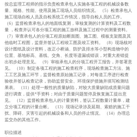
按总监理工程师的指示负责检查承包人实施各项工程的机械设备数
量、规格、性能、使用及施工现场人员组织情况。 （5）检查承包人
施工现场自检人员及自检系统工作情况，指导自检人员的工作。
（6）监督检查承包人的地面线复测，审核复测的计算资料及工程数
量 ，检查并认可各分项工程的施工放样及施工过程中的测量资料。
（7）审查承包人的分项工程原始断面图、施工图、模板支架图及其
他临时工程图，监督并签认工程竣工图及竣工资料。 （8）现场核对
设计图纸及设计资料，改正小桥涵、防护及排水等小型构造物中的
位置、基地标高、基线、交角、长度等遗漏或错误，对重大差错提
出初步处理意见。 （9）审核承包人的分项工程开工报告，并签署意
见。 （10）制定各项工程的施工检查程序，现场检查施工方法、施
工工艺及施工环节，监督检查原始施工记录，对每道工序进行检查
验收并签认检查记录，协助监督安全、环境保护措施并填写检测结
果表。 （11）处理一般性的质量缺陷，对较大质量缺陷或质量问题
进行调查，提供*手资料；对由于质量问题暂停及恢复施工提出意
见。 （12）监督检查承包人的计量资料，签认工程数量计量单，建
立分项工程的计量台帐。 （13）现场记录涉及延期、索赔的施工干
扰、障碍、灾害引起的机械设备和人员的停止情况。 （14）办理总
监交办的其他工作。
职位描述